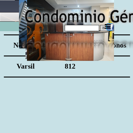
Buscar
Nombre
Oficina
Teléfonos
Varsil
812