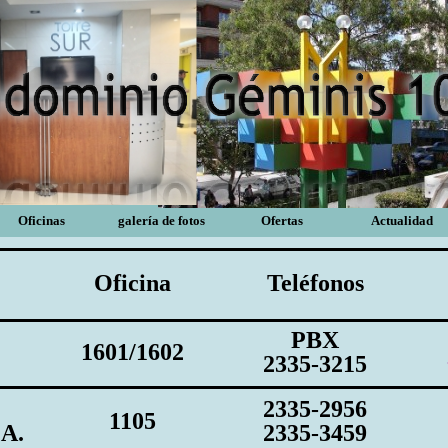
Oficinas
galería de fotos
Ofertas
Actualidad
Oficina
Teléfonos
PBX
1601/1602
2335-3215
2335-2956
1105
.A.
2335-3459