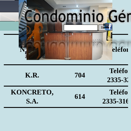
Buscar
Nombre
Oficina
Teléfon
Teléfo
K.R.
704
2335-32
KONCRETO,
Teléfo
614
S.A.
2335-316